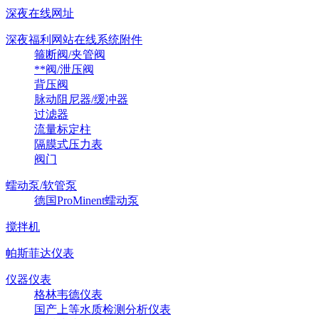
深夜在线网址
深夜福利网站在线系统附件
箍断阀/夹管阀
**阀/泄压阀
背压阀
脉动阻尼器/缓冲器
过滤器
流量标定柱
隔膜式压力表
阀门
蠕动泵/软管泵
德国ProMinent蠕动泵
搅拌机
帕斯菲达仪表
仪器仪表
格林韦德仪表
国产上等水质检测分析仪表